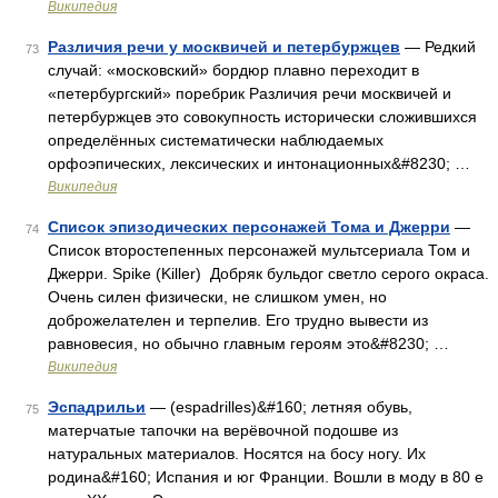
Википедия
Различия речи у москвичей и петербуржцев
— Редкий
73
случай: «московский» бордюр плавно переходит в
«петербургский» поребрик Различия речи москвичей и
петербуржцев это совокупность исторически сложившихся
определённых систематически наблюдаемых
орфоэпических, лексических и интонационных&#8230; …
Википедия
Список эпизодических персонажей Тома и Джерри
—
74
Список второстепенных персонажей мультсериала Том и
Джерри. Spike (Killer) Добряк бульдог светло серого окраса.
Очень силен физически, не слишком умен, но
доброжелателен и терпелив. Его трудно вывести из
равновесия, но обычно главным героям это&#8230; …
Википедия
Эспадрильи
— (espadrilles)&#160; летняя обувь,
75
матерчатые тапочки на верёвочной подошве из
натуральных материалов. Носятся на босу ногу. Их
родина&#160; Испания и юг Франции. Вошли в моду в 80 е