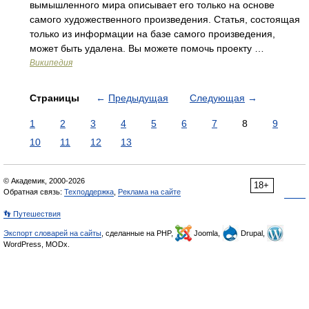
вымышленного мира описывает его только на основе
самого художественного произведения. Статья, состоящая
только из информации на базе самого произведения,
может быть удалена. Вы можете помочь проекту …
Википедия
Страницы
←
Предыдущая
Следующая
→
1
2
3
4
5
6
7
8
9
10
11
12
13
© Академик, 2000-2026
18+
Обратная связь:
Техподдержка
,
Реклама на сайте
👣 Путешествия
Экспорт словарей на сайты
, сделанные на PHP,
Joomla,
Drupal,
WordPress, MODx.