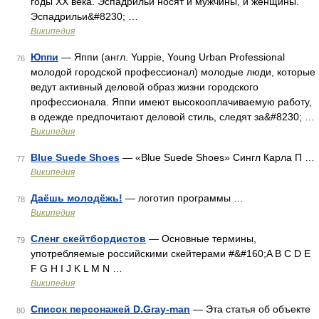
годы ХХ века. Эспадрильи носят и мужчины, и женщины.
Эспадрильи&#8230; …
Википедия
Юппи
— Яппи (англ. Yuppie, Young Urban Professional
76
молодой городской профессионал) молодые люди, которые
ведут активный деловой образ жизни городского
профессионала. Яппи имеют высокооплачиваемую работу,
в одежде предпочитают деловой стиль, следят за&#8230; …
Википедия
Blue Suede Shoes
— «Blue Suede Shoes» Сингл Карла П …
77
Википедия
Даёшь молодёжь!
— логотип программы …
78
Википедия
Сленг скейтбордистов
— Основные термины,
79
употребляемые российскими скейтерами #&#160;A B C D E
F G H I J K L M N …
Википедия
Список персонажей D.Gray-man
— Эта статья об объекте
80